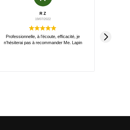
R Z
19/07/2022
Professionnelle, à l’écoute, efficacité, je
Je recomma
n’hésiterai pas à recommander Me. Lapin
très bon rapp
toujours à