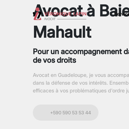
Avocat à Bai
Servic
Mahault
Pour un accompagnement da
de vos droits
Avocat en Guadeloupe, je vous accompa
dans la défense de vos intérêts. Ensembl
efficaces à vos problématiques d'ordre ju
+590 590 53 53 44