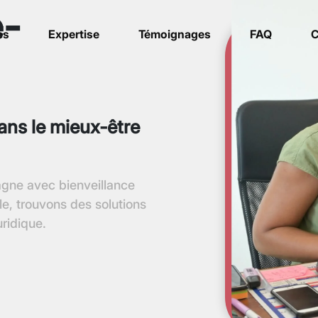
e-
es
Expertise
Témoignages
FAQ
C
ns le mieux-être
gne avec bienveillance
e, trouvons des solutions
ridique.