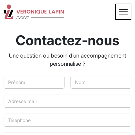
Contactez-nous
Une question ou besoin d’un accompagnement
personnalisé ?
N
o
m
Prénom
Nom
*
E
-
m
E
a
T
-
i
é
m
l
l
a
*
T
é